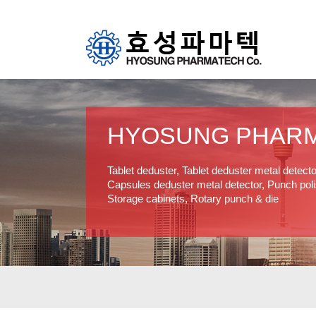
HYOSUNG PHAR
Tablet deduster, Tablet deduster metal detect
Capsules deduster metal detector, Punch polis
Storage cabinets, Rotary punch & die