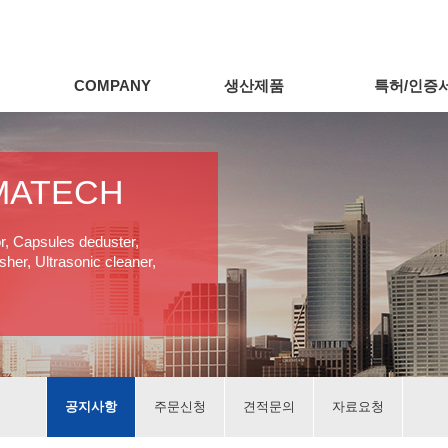
COMPANY
생산제품
특허/인증
MATECH
or, Capsules deduster,
her, Ultrasonic cleaner,
공지사항
주문신청
견적문의
자료요청