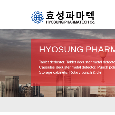
HYOSUNG PHAR
Tablet deduster, Tablet deduster metal detect
Capsules deduster metal detector, Punch polis
Storage cabinets, Rotary punch & die