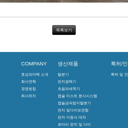
목록보기
COMPANY
생산제품
특허/
효성파마텍 소개
탈분기
특허 및 
회사연혁
펀치광택기
경영방침
초음파세척기
회사위치
캡슐 미스트 분사시스템
캡슐금속탐지탈분기
펀치 및다이보관함
펀치 이동식 대차
로타리 펀치 및 다이