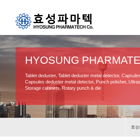
HYOSUNG PHARMAT
Tablet deduster, Tablet deduster metal detector, Capsule
Capsules deduster metal detector, Punch polisher, Ultras
Storage cabinets, Rotary punch & die
효성