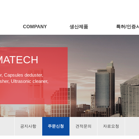
COMPANY
생산제품
특허/인증
MATECH
or, Capsules deduster,
her, Ultrasonic cleaner,
공지사항
주문신청
견적문의
자료요청