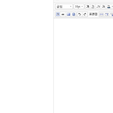
굴림
10pt