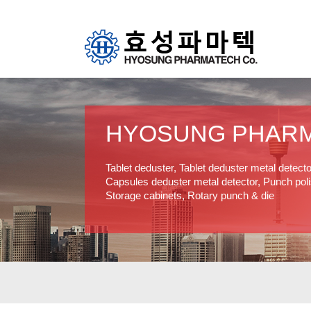
HYOSUNG PHAR
Tablet deduster, Tablet deduster metal detect
Capsules deduster metal detector, Punch polis
Storage cabinets, Rotary punch & die