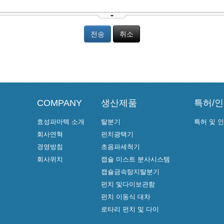
전송
취소
COMPANY
생산제품
특허/
효성파마텍 소개
탈분기
특허 및 
회사연혁
펀치광택기
경영방침
초음파세척기
회사위치
캡슐 미스트 분사시스템
캡슐금속탐지탈분기
펀치 및다이보관함
펀치 이동식 대차
로타리 펀치 및 다이