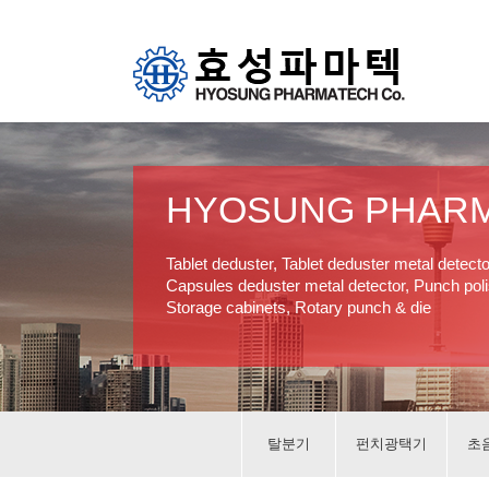
HYOSUNG PHAR
Tablet deduster, Tablet deduster metal detect
Capsules deduster metal detector, Punch polis
Storage cabinets, Rotary punch & die
탈분기
펀치광택기
초