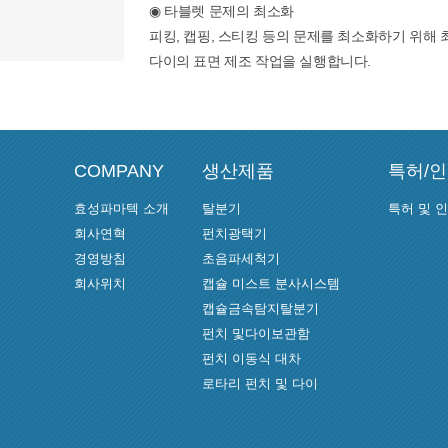
◉ 타블렛 문제의 최소화
피킹, 캡핑, 스티킹 등의 문제를 최소화하기 위해
다이의 표면 제조 작업을 실행합니다.
COMPANY
생산제품
특허/
효성파마텍 소개
탈분기
특허 및 
회사연혁
펀치광택기
경영방침
초음파세척기
회사위치
캡슐 미스트 분사시스템
캡슐금속탐지탈분기
펀치 및다이보관함
펀치 이동식 대차
로타리 펀치 및 다이