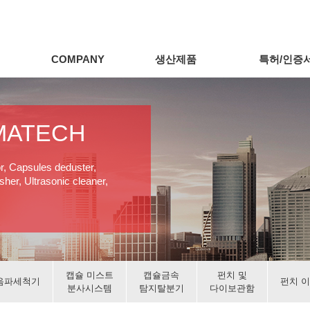
COMPANY
생산제품
특허/인증
MATECH
or, Capsules deduster,
her, Ultrasonic cleaner,
캡슐 미스트
캡슐금속
펀치 및
음파세척기
펀치 
분사시스템
탐지탈분기
다이보관함